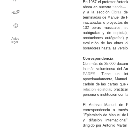
En 1987 el profesor Antoni
ahora en nuestra
tienda
— q
y a la sección
Obras
de 
terminadas de Manuel de Fa
inacabadas o proyectos de 
102 obras musicales, se
autógrafas y de copista)
anotaciones autógrafas) y
Aviso
legal
evolución de las obras 
borradores hasta las versio
Correspondencia
Con más de 25.000 docum
la más voluminosa del Arc
PARES
. Tiene un int
aproximadamente, Manuel d
carbón de las cartas que e
relación epistolar
, práctic
persona o institución con l
El Archivo Manuel de F
correspondencia a travé
"Epistolario de Manuel de Fa
y difusión internacional
dirigido por Antonio Mart