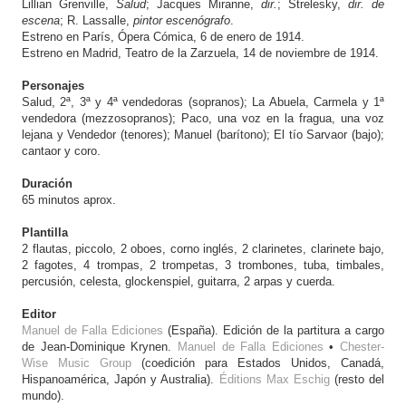
Lillian Grenville,
Salud
; Jacques Miranne,
dir.
; Strelesky,
dir. de
escena
; R. Lassalle,
pintor escenógrafo
.
Estreno en París, Ópera Cómica, 6 de enero de 1914.
Estreno en Madrid, Teatro de la Zarzuela, 14 de noviembre de 1914.
Personajes
Salud, 2ª, 3ª y 4ª vendedoras (sopranos); La Abuela, Carmela y 1ª
vendedora (mezzosopranos); Paco, una voz en la fragua, una voz
lejana y Vendedor (tenores); Manuel (barítono); El tío Sarvaor (bajo);
cantaor y coro.
Duración
65 minutos aprox.
Plantilla
2 flautas, piccolo, 2 oboes, corno inglés, 2 clarinetes, clarinete bajo,
2 fagotes, 4 trompas, 2 trompetas, 3 trombones, tuba, timbales,
percusión, celesta, glockenspiel, guitarra, 2 arpas y cuerda.
Editor
Manuel de Falla Ediciones
(España). Edición de la partitura a cargo
de Jean-Dominique Krynen.
Manuel de Falla Ediciones
•
Chester-
Wise Music Group
(coedición para Estados Unidos, Canadá,
Hispanoamérica, Japón y Australia).
Éditions Max Eschig
(resto del
mundo).