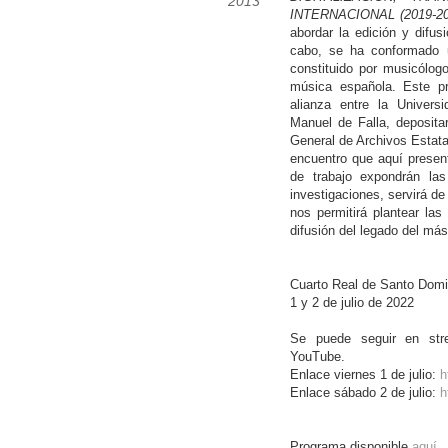
2013
INTERNACIONAL (2019-20
abordar la edición y difus
cabo, se ha conformado u
constituido por musicólogo
música española. Este pr
alianza entre la Univers
Manuel de Falla, depositar
General de Archivos Estatal
encuentro que aquí presen
de trabajo expondrán la
investigaciones, servirá de
nos permitirá plantear las
difusión del legado del má
Cuarto Real de Santo Dom
1 y 2 de julio de 2022
Se puede seguir en str
YouTube.
Enlace viernes 1 de julio:
h
Enlace sábado 2 de julio:
h
Programa disponible
aquí
.