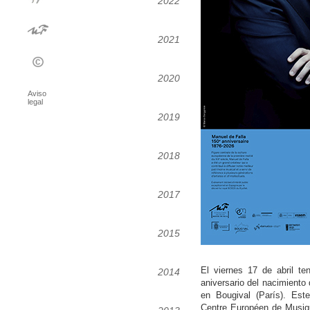
2022
2021
2020
Aviso
legal
2019
2018
2017
2015
El viernes 17 de abril ten
2014
aniversario del nacimiento 
en Bougival (París). Est
Centre Européen de Musiqu