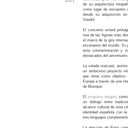
2013
de su arquitectura neopal
como lugar de encuentro d
desde su adquisición en
Viardot.
El concierto estará prota
una de las figuras más de
el marco de la gira interna
escenarios del mundo. Su pa
esta conmemoración y sit
destacados del aniversario
La velada marcará, asimis
un ambicioso proyecto int
que tiene como objetivo 
Europa a través de una int
de Musique.
El
programa elegido
, cent
un diálogo entre tradic
alcance cultural de esta ci
identidad española con la 
tres lenguajes complementa
La elección de París com