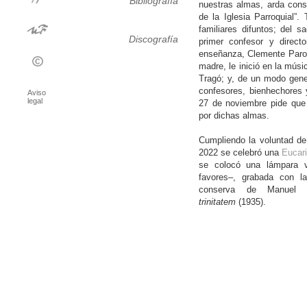
Bibliografía
nuestras almas, arda cons
de la Iglesia Parroquial”
familiares difuntos; del s
Discografía
primer confesor y direct
enseñanza, Clemente Parodi
madre, le inició en la mús
Tragó; y, de un modo gene
confesores, bienhechores y
Aviso
legal
27 de noviembre pide que
por dichas almas.
Cumpliendo la voluntad de
2022 se celebró una
Eucari
se colocó una lámpara v
favores–, grabada con la
conserva de Manuel
trinitatem
(1935).