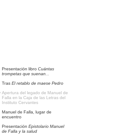
Presentación libro
Cuántas
trompetas que suenan...
Tras
El retablo de maese Pedro
Apertura del legado de Manuel de
Falla en la Caja de las Letras del
Instituto Cervantes
Manuel de Falla, lugar de
encuentro
Presentación
Epistolario Manuel
de Falla y la salud