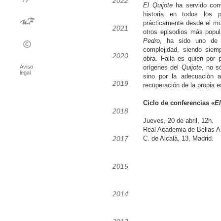
2022
El Quijote
ha servido como
historia en todos los p
prácticamente desde el mo
2021
otros episodios más popu
Pedro
, ha sido uno de 
complejidad, siendo siem
2020
obra. Falla es quien por 
Aviso
orígenes del
Quijote
, no s
legal
sino por la adecuación 
2019
recuperación de la propia e
Ciclo de conferencias «
E
2018
Jueves, 20 de abril, 12h.
Real Academia de Bellas Ar
2017
C. de Alcalá, 13, Madrid.
2015
2014